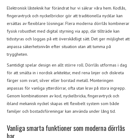
Elektronisk låsteknik har förändrat hur vi säkrar våra hem. Kodlås,
fingeravtryck och nyckelbrickor gör att traditionella nycklar kan
ersättas av flexiblare lösningar. Flera moderna dörrlås kombinerar
fysisk robusthet med digital styrning via app, där tillträde kan
tidsstyras och loggas på ett överskådligt sätt. Det ger möjlighet att
anpassa säkerhetsnivån efter situation utan att tumma på
tryggheten.
Samtidigt spelar design en allt större roll. Dörrlås utformas i dag
för att smälta in i nordisk arkitektur, med rena linjer och diskreta
färger som svart, silver eller borstad metall. Monteringen
anpassas för vanliga ytterdörrar, ofta utan krav på stora ingrepp.
Genom kombinationen av kod, nyckelbricka, fingeravtryck och
ibland mekanisk nyckel skapas ett flexibelt system som både
familjer och bostadsföreningar kan använda under lång tid.
Vanliga smarta funktioner som moderna dörrlås
har