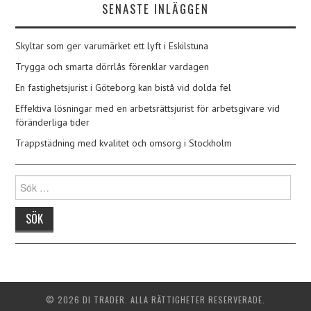
SENASTE INLÄGGEN
Skyltar som ger varumärket ett lyft i Eskilstuna
Trygga och smarta dörrlås förenklar vardagen
En fastighetsjurist i Göteborg kan bistå vid dolda fel
Effektiva lösningar med en arbetsrättsjurist för arbetsgivare vid
föränderliga tider
Trappstädning med kvalitet och omsorg i Stockholm
Sök
efter:
© 2026 DI TRADER. ALLA RÄTTIGHETER RESERVERADE.