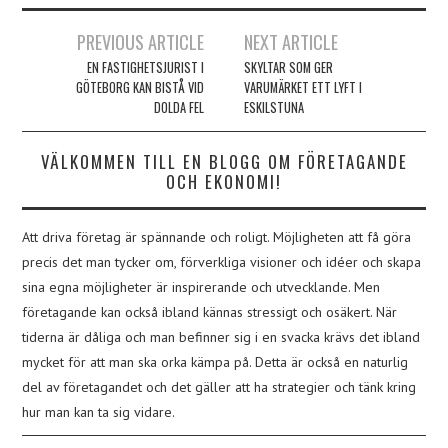
Inläggsnavigering
PREVIOUS ARTICLE
NEXT ARTICLE
EN FASTIGHETSJURIST I
SKYLTAR SOM GER
GÖTEBORG KAN BISTÅ VID
VARUMÄRKET ETT LYFT I
DOLDA FEL
ESKILSTUNA
VÄLKOMMEN TILL EN BLOGG OM FÖRETAGANDE
OCH EKONOMI!
Att driva företag är spännande och roligt. Möjligheten att få göra
precis det man tycker om, förverkliga visioner och idéer och skapa
sina egna möjligheter är inspirerande och utvecklande. Men
företagande kan också ibland kännas stressigt och osäkert. När
tiderna är dåliga och man befinner sig i en svacka krävs det ibland
mycket för att man ska orka kämpa på. Detta är också en naturlig
del av företagandet och det gäller att ha strategier och tänk kring
hur man kan ta sig vidare.