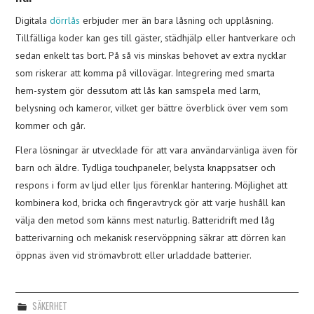
Digitala
dörrlås
erbjuder mer än bara låsning och upplåsning.
Tillfälliga koder kan ges till gäster, städhjälp eller hantverkare och
sedan enkelt tas bort. På så vis minskas behovet av extra nycklar
som riskerar att komma på villovägar. Integrering med smarta
hem-system gör dessutom att lås kan samspela med larm,
belysning och kameror, vilket ger bättre överblick över vem som
kommer och går.
Flera lösningar är utvecklade för att vara användarvänliga även för
barn och äldre. Tydliga touchpaneler, belysta knappsatser och
respons i form av ljud eller ljus förenklar hantering. Möjlighet att
kombinera kod, bricka och fingeravtryck gör att varje hushåll kan
välja den metod som känns mest naturlig. Batteridrift med låg
batterivarning och mekanisk reservöppning säkrar att dörren kan
öppnas även vid strömavbrott eller urladdade batterier.
SÄKERHET