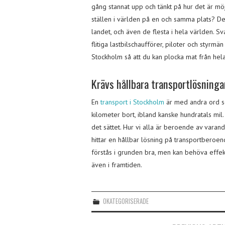
gång stannat upp och tänkt på hur det är möj
ställen i världen på en och samma plats? Det
landet, och även de flesta i hela världen. Sva
flitiga lastbilschaufförer, piloter och styrmä
Stockholm så att du kan plocka mat från hel
Krävs hållbara transportlösninga
En
transport i Stockholm
är med andra ord so
kilometer bort, ibland kanske hundratals mil.
det sättet. Hur vi alla är beroende av varand
hittar en hållbar lösning på transportberoen
förstås i grunden bra, men kan behöva effekt
även i framtiden.
OKATEGORISERADE