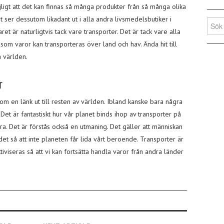
ligt att det kan finnas så många produkter från så många olika
 ser dessutom likadant ut i alla andra livsmedelsbutiker i
Sök
ret är naturligtvis tack vare transporter. Det är tack vare alla
efter:
n som varor kan transporteras över land och hav. Ända hit till
a världen.
r
m en länk ut till resten av världen. Ibland kanske bara några
 Det är fantastiskt hur vår planet binds ihop av transporter på
ra. Det är förstås också en utmaning. Det gäller att människan
det så att inte planeten får lida vårt beroende. Transporter är
iviseras så att vi kan fortsätta handla varor från andra länder