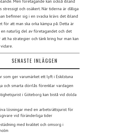
klande. Men företagande kan också ibland
s stressigt och osäkert. När tiderna är dåliga
an befinner sig i en svacka krävs det ibland
t för att man ska orka kämpa på. Detta är
 en naturlig del av företagandet och det
r att ha strategier och tänk kring hur man kan
 vidare.
SENASTE INLÄGGEN
ar som ger varumärket ett lyft i Eskilstuna
a och smarta dörrlås förenklar vardagen
stighetsjurist i Göteborg kan bistå vid dolda
tiva lösningar med en arbetsrättsjurist för
sgivare vid föränderliga tider
städning med kvalitet och omsorg i
kholm