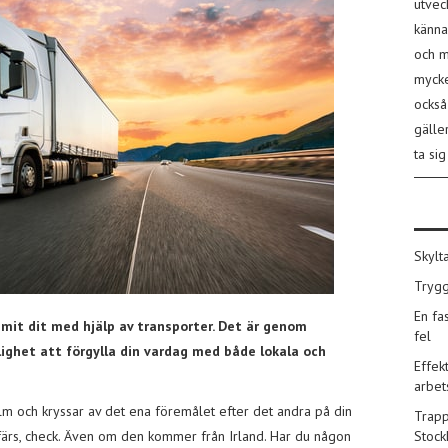
utvec
känna
och m
mycke
också
gälle
ta sig
Skylt
Trygg
En fa
mit dit med hjälp av transporter. Det är genom
fel
ighet att förgylla din vardag med både lokala och
Effek
arbet
olm och kryssar av det ena föremålet efter det andra på din
Trapp
öttfärs, check. Även om den kommer från Irland. Har du någon
Stoc