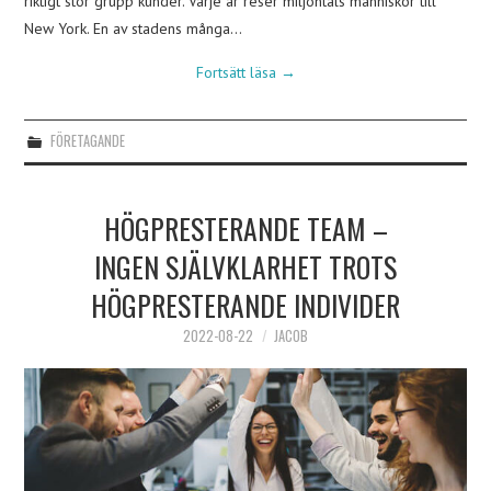
riktigt stor grupp kunder. Varje år reser miljontals människor till
New York. En av stadens många…
Fortsätt läsa
→
FÖRETAGANDE
HÖGPRESTERANDE TEAM –
INGEN SJÄLVKLARHET TROTS
HÖGPRESTERANDE INDIVIDER
2022-08-22
JACOB